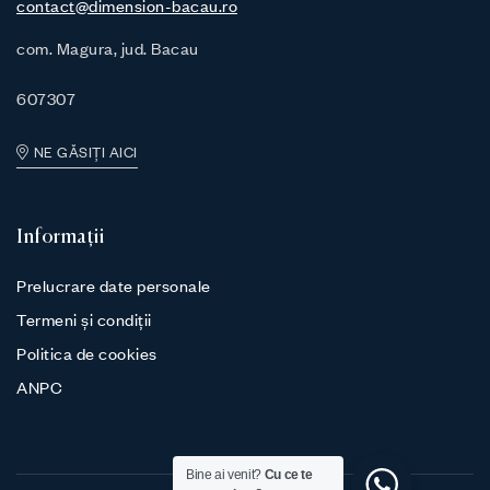
contact@dimension-bacau.ro
com. Magura, jud. Bacau
607307
NE GĂSIȚI AICI
Informații
Prelucrare date personale
Termeni și condiții
Politica de cookies
ANPC
Bine ai venit?
Cu ce te