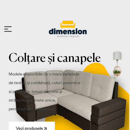
C
o
l
ț
a
r
e
ș
i
c
a
n
a
p
e
l
e
M
o
d
e
l
e
d
i
s
p
o
n
i
b
i
l
e
c
u
o
m
a
r
e
v
a
r
i
e
t
a
t
e
d
e
t
e
x
t
u
r
i
ș
i
c
o
m
b
i
n
a
t
i
i
,
c
u
l
o
r
i
p
u
t
e
r
n
i
c
e
ș
i
p
a
s
t
e
l
a
t
e
,
t
o
n
u
r
i
d
i
s
c
r
e
t
e
ș
i
s
t
r
ă
l
u
c
i
t
o
a
r
e
,
t
o
a
t
e
u
n
i
c
e
,
p
e
r
s
o
n
a
l
i
z
a
t
e
p
e
n
t
r
u
t
i
n
e
.
Vezi produsele