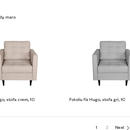
ndy, maro
Cumpără produsul
ugo, stofa crem, 1C
Fotoliu fix Hugo, stofa gri, 1C
1
2
Next