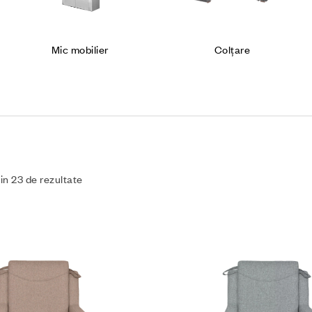
Colțare
Tabureți
din 23 de rezultate
Cumpără produsul