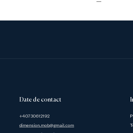
Date de contact
I
+40730612192
P
dimension.mob@gmail.com
T