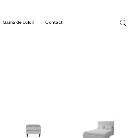
Gama de culori
Contact
obilier tapitat
mobilier tapitat
mo