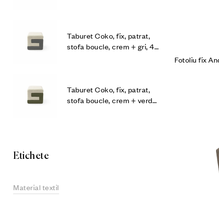
x 42 cm
Taburet Coko, fix, patrat,
stofa boucle, crem + gri, 42
x 42 x 42 cm
Fotoliu fix An
Taburet Coko, fix, patrat,
stofa boucle, crem + verde,
42 x 42 x 42 cm
Etichete
Material textil