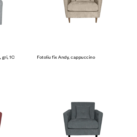
 gri, 1C
Fotoliu fix Andy, cappuccino
Cumpără produsul