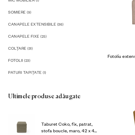
MIC MOBILIER
(1)
SOMIERE
(9)
CANAPELE EXTENSIBILE
(36)
CANAPELE FIXE
(25)
COLȚARE
(31)
Fotoliu extens
FOTOLII
(23)
PATURI TAPIȚATE
(1)
Ultimele produse adăugate
Taburet Coko, fix, patrat,
stofa boucle, maro, 42 x 42