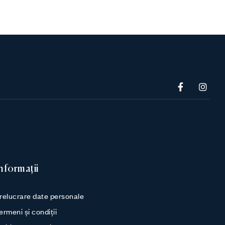
nformații
relucrare date personale
ermeni și condiții