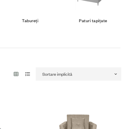
Paturi tapițate
Somiere
Cumpără produsul