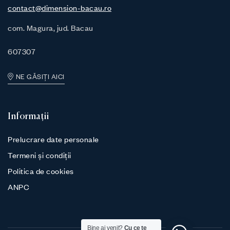
contact@dimension-bacau.ro
com. Magura, jud. Bacau
607307
NE GĂSIȚI AICI
Informații
Prelucrare date personale
Termeni și condiții
Politica de cookies
ANPC
Bine ai venit?
Cu ce te