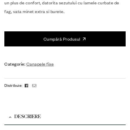
un plus de confort, datorita sezutului cu lamele curbate de
fag, vata minet extra si burete.
Cumpără Produsul
Categorie:
Canapele fixe
Facebook
Email
Distribuie:
DESCRIERE