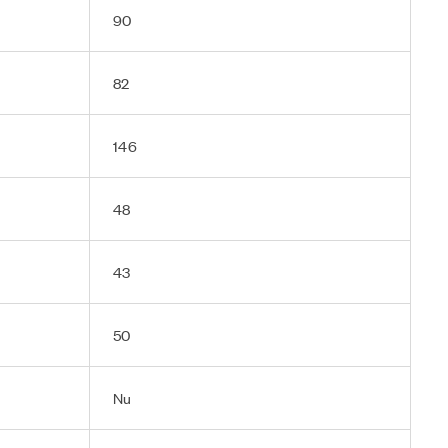
90
82
146
48
43
50
Nu