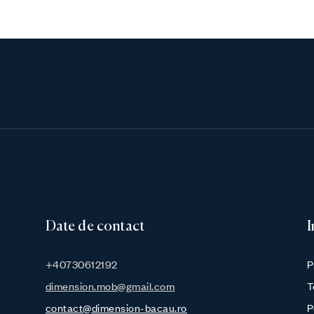
Date de contact
I
+40730612192
P
dimension.mob@gmail.com
T
contact@dimension-bacau.ro
P