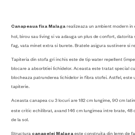
realizeaza un ambient modern in o
Canapeaua fixa
Malaga
hol, birou sau living si va adauga un plus de confort, datorit
fag, vata minet extra si burete. Bratele asigura sustinere si 
Tapiteria din stofa gri inchis este de tip water repellent (imp
blocare a absorbtiei lichidelor. Aceasta este tratat special c
blocheaza patrunderea lichidelor in fibra stofei. Astfel, este 
tapiterie.
Aceasta canapea
cu 3 locuri are 182 cm lungime, 90 cm lati
este critic echilibrat, avand 146 cm lungimea intre brate, 4
de la sol.
Structura
este construita din lemn de fag
canapelei Malaga