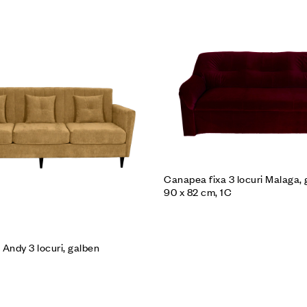
ici
Cumpără produsul
Canapea fixa 3 locuri Malaga, 
90 x 82 cm, 1C
Andy 3 locuri, galben