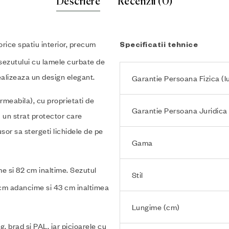
Descriere
Recenzii (0)
rice spatiu interior, precum
Specificatii tehnice
a sezutului cu lamele curbate de
realizeaza un design elegant.
Garantie Persoana Fizica (lu
ermeabila), cu proprietati de
Garantie Persoana Juridica 
u un strat protector care
usor sa stergeti lichidele de pe
Gama
me si 82 cm inaltime. Sezutul
Stil
8 cm adancime si 43 cm inaltimea
Lungime (cm)
, brad si PAL, iar picioarele cu