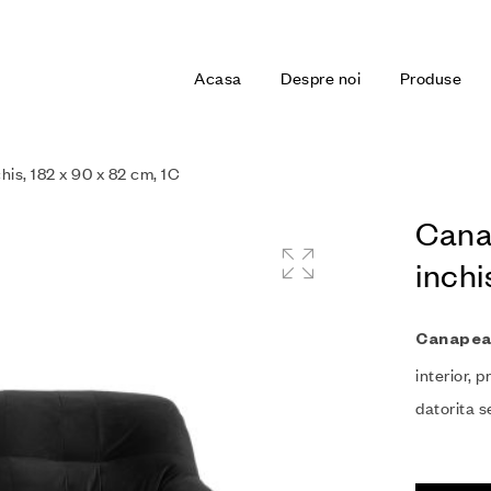
Acasa
Despre noi
Produse
his, 182 x 90 x 82 cm, 1C
Canap
inchi
Canapea
interior, 
datorita s