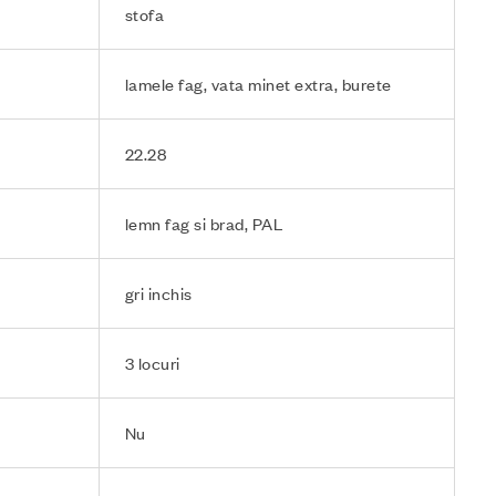
stofa
lamele fag, vata minet extra, burete
22.28
lemn fag si brad, PAL
gri inchis
3 locuri
Nu