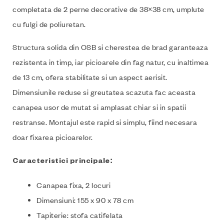
completata de 2 perne decorative de 38×38 cm, umplute
cu fulgi de poliuretan.
Structura solida din OSB si cherestea de brad garanteaza
rezistenta in timp, iar picioarele din fag natur, cu inaltimea
de 13 cm, ofera stabilitate si un aspect aerisit.
Dimensiunile reduse si greutatea scazuta fac aceasta
canapea usor de mutat si amplasat chiar si in spatii
restranse. Montajul este rapid si simplu, fiind necesara
doar fixarea picioarelor.
Caracteristici principale:
Canapea fixa, 2 locuri
Dimensiuni: 155 x 90 x 78 cm
Tapiterie: stofa catifelata