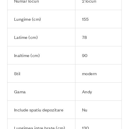
Numar locuri
2 locuri
Lungime (cm)
155
Latime (cm)
78
Inaltime (cm)
90
Stil
modern
Gama
Andy
Include spatiu depozitare
Nu
Lungimea intre brate (cm)
130