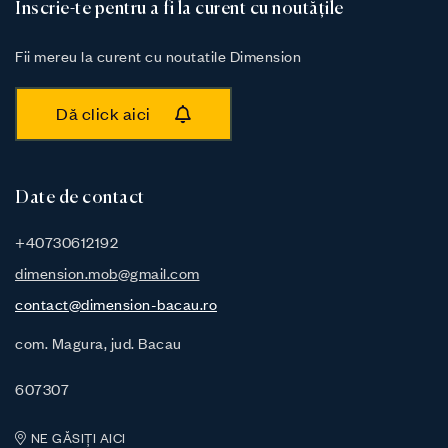
Inscrie-te pentru a fi la curent cu noutățile
Fii mereu la curent cu noutatile Dimension
Dă click aici
Date de contact
+40730612192
dimension.mob@gmail.com
contact@dimension-bacau.ro
com. Magura, jud. Bacau
607307
NE GĂSIȚI AICI