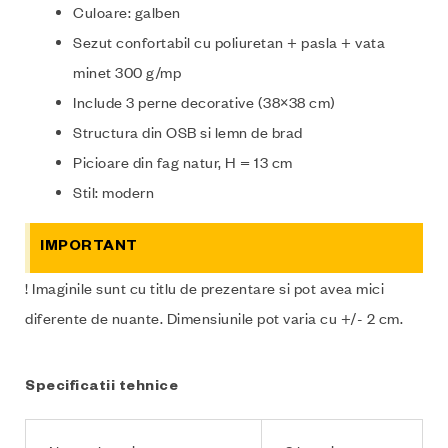
Culoare: galben
Sezut confortabil cu poliuretan + pasla + vata
minet 300 g/mp
Include 3 perne decorative (38×38 cm)
Structura din OSB si lemn de brad
Picioare din fag natur, H = 13 cm
Stil: modern
IMPORTANT
! Imaginile sunt cu titlu de prezentare si pot avea mici
diferente de nuante. Dimensiunile pot varia cu +/- 2 cm.
Specificatii tehnice