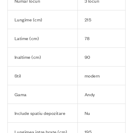
Numar locuri
3 locuri
Lungime (cm)
215
Latime (cm)
78
Inaltime (cm)
90
Stil
modern
Gama
Andy
Include spatiu depozitare
Nu
Lungimea intre brate (cm)
195