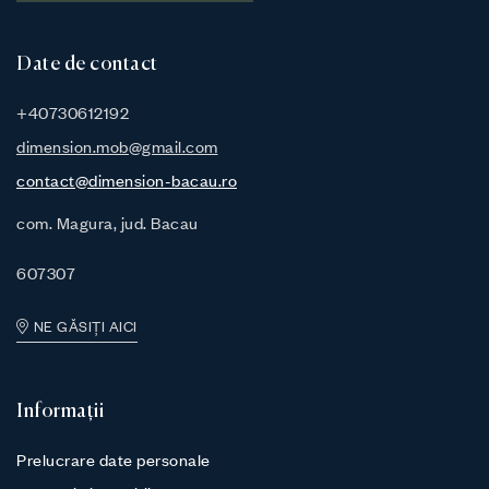
Date de contact
+40730612192
dimension.mob@gmail.com
contact@dimension-bacau.ro
com. Magura, jud. Bacau
607307
NE GĂSIȚI AICI
Informații
Prelucrare date personale