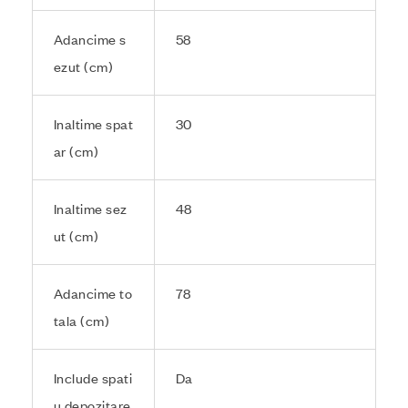
Adancime s
58
ezut (cm)
Inaltime spat
30
ar (cm)
Inaltime sez
48
ut (cm)
Adancime to
78
tala (cm)
Include spati
Da
u depozitare