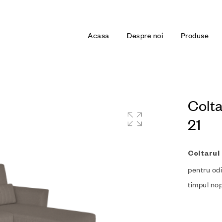
Acasa
Despre noi
Produse
Colta
21
Coltarul 
pentru odih
timpul nop