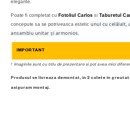
elegante.
Poate fi completat cu
Fotoliul Carlos
si
Taburetul Ca
unul cu celălalt,
concepute sa se potriveasca estetic
ansamblu unitar și armonios.
IMPORTANT
! Imaginile sunt cu titlu de prezentare si pot avea mici difer
Produsul se livreaza demontat, in 2 colete in greuta
asiguram montaj.