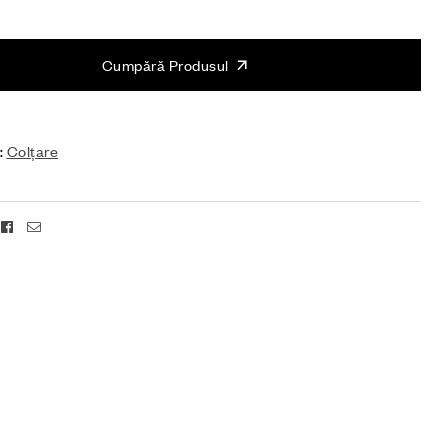
Cumpără Produsul
:
Colțare
Facebook
Email