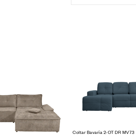
rodusul
Cumpără produsul
Coltar Bavaria 2-OT DR MV73