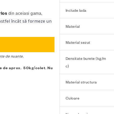
Include lada
rlos
din aceiasi gama,
 astfel încât să formeze un
Material
Material sezut
ente de nuante.
Densitate burete (kg/m
c)
te de aprox. 50kg/colet. Nu
Material structura
Culoare