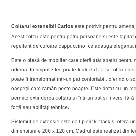
Coltarul extensibil Carlos
este potrivit pentru amena
Acest coltar este pentru patru persoane si este tapita
repellent de culoare cappuccino, ce adauga eleganta i
Este o piesă de mobilier care oferă atât spațiu pentru r
odihnă. În timpul zilei, poate fi utilizat ca și colțar obi
poate fi transformat într-un pat confortabil, oferind o s
oaspeții care rămân peste noapte. Este dotat cu un me
permite extinderea colțarului într-un pat și invers, fără
forță sau abilități tehnice.
Sistemul de extensie este de tip click-clack si ofera u
dimensiunile 200 x 120 cm. Cadrul este realizat din t