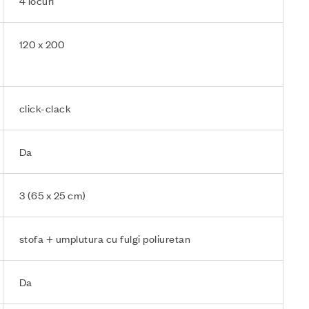
4 locuri
120 x 200
click-clack
Da
3 (65 x 25 cm)
stofa + umplutura cu fulgi poliuretan
Da