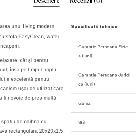
Descriere
Recenzii (0)
jarea unui living modern.
Specificatii tehnice
t cu stofa EasyClean, water
ncaperii.
Garantie Persoana Fizic
a (luni)
elaxare, cât și pentru
șnuit, însă pe timpul nopții
Garantie Persoana Juridi
oluție excelentă pentru
ca (luni)
canism ușor de utilizat care
 a fi nevoie de prea multă
Gama
n spatiu de odihna cu
Stil
eava rectangulara 20x20x1,5