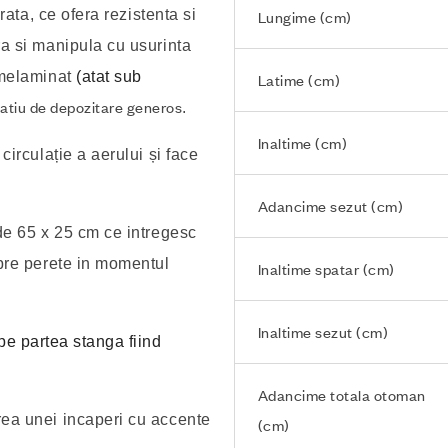
rata, ce ofera rezistenta si
Lungime (cm)
ra si manipula cu usurinta
 melaminat
(atat sub
Latime (cm)
patiu de depozitare generos
.
Inaltime (cm)
circulație a aerului și face
Adancime sezut (cm)
de 65 x 25 cm ce intregesc
spre perete in momentul
Inaltime spatar (cm)
Inaltime sezut (cm)
pe partea stanga fiind
Adancime totala otoman
ea unei incaperi cu accente
(cm)