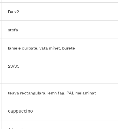
Da x2
stofa
lamele curbate, vata minet, burete
23/35
teava rectangulara, lemn fag, PAL melaminat
cappuccino