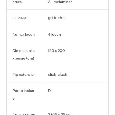
ctura
AL melaminat
Culoare
gri inchis
Numar locuri
4 locuri
Dimensiuni e
120 x 200
xtensie (cm)
Tip extensie
click-clack
Perne inclus
Da
e
Numar perne
3 (65 x 25 cm)