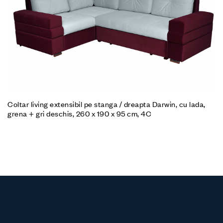
Coltar living extensibil pe stanga / dreapta Darwin, cu lada,
grena + gri deschis, 260 x 190 x 95 cm, 4C