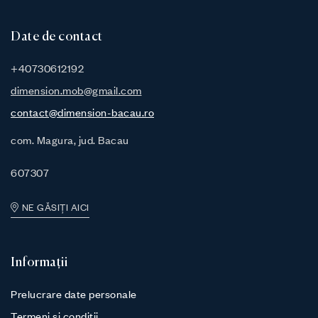
Date de contact
+40730612192
dimension.mob@gmail.com
contact@dimension-bacau.ro
com. Magura, jud. Bacau
607307
NE GĂSIȚI AICI
Informații
Prelucrare date personale
Termeni și condiții