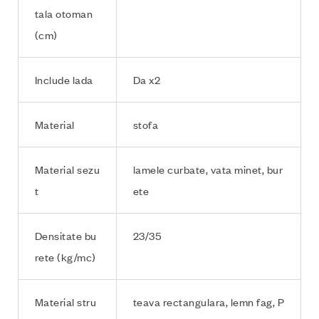
tala otoman
(cm)
Include lada
Da x2
Material
stofa
Material sezu
lamele curbate, vata minet, bur
t
ete
Densitate bu
23/35
rete (kg/mc)
Material stru
teava rectangulara, lemn fag, P