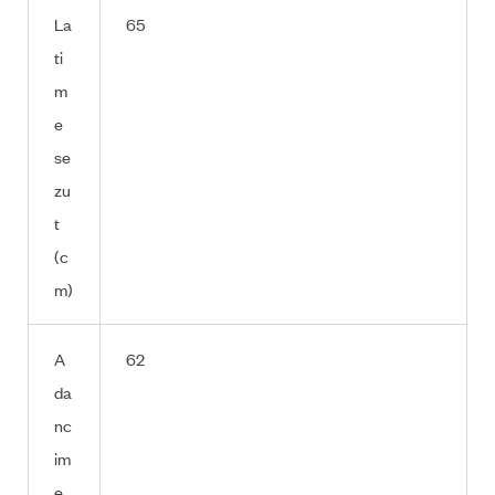
La
65
ti
m
e
se
zu
t
(c
m)
A
62
da
nc
im
e