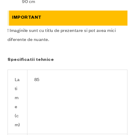
90 cm
IMPORTANT
! Imaginile sunt cu titlu de prezentare si pot avea mici
diferente de nuante.
Specificatii tehnice
La
85
ti
m
e
(c
m)