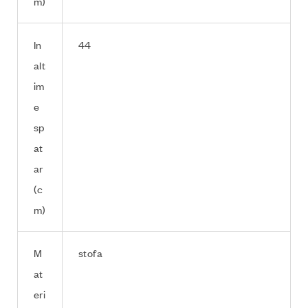
m)
In
44
alt
im
e
sp
at
ar
(c
m)
M
stofa
at
eri