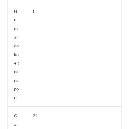
N
1
u
m
ar
co
let
e t
ra
ns
po
rt
G
24
ar