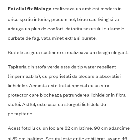
realizeaza un ambient modern in
Fotoliul fix
Malaga
orice spatiu interior, precum hol, birou sau living si va
adauga un plus de confort, datorita sezutului cu lamele
curbate de fag, vata minet extra si burete.
Bratele asigura sustinere si realizeaza un design elegant.
Tapiteria din stofa verde este de tip water repellent
(impermeabila), cu proprietati de blocare a absorbtiei
lichidelor. Aceasta este tratat special cu un strat
protector care blocheaza patrunderea lichidelor in fibra
stofei. Astfel, este usor sa stergeti lichidele de
pe tapiterie.
Acest fotoliu
cu un loc are 82 cm latime, 90 cm adancime
si 82 cm inaltime. Sezutul este critic echilibrat, avand 46