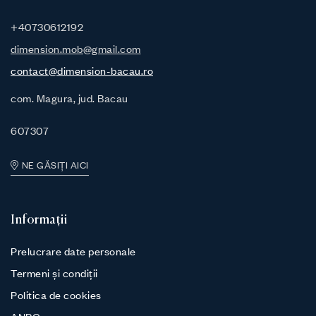
+40730612192
dimension.mob@gmail.com
contact@dimension-bacau.ro
com. Magura, jud. Bacau
607307
NE GĂSIȚI AICI
Informații
Prelucrare date personale
Termeni și condiții
Politica de cookies