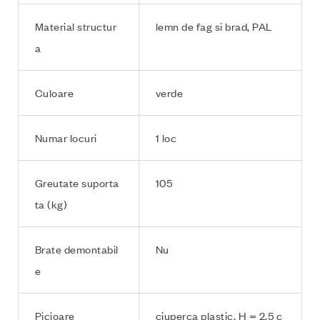
Material structur
lemn de fag si brad, PAL
a
Culoare
verde
Numar locuri
1 loc
Greutate suporta
105
ta (kg)
Brate demontabil
Nu
e
Picioare
ciuperca plastic, H = 2.5 c