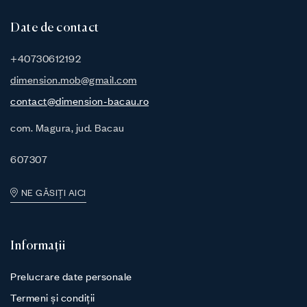
Date de contact
+40730612192
dimension.mob@gmail.com
contact@dimension-bacau.ro
com. Magura, jud. Bacau
607307
NE GĂSIȚI AICI
Informații
Prelucrare date personale
Termeni și condiții