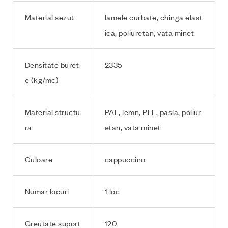
Material sezut
lamele curbate, chinga elast
ica, poliuretan, vata minet
Densitate buret
2335
e (kg/mc)
Material structu
PAL, lemn, PFL, pasla, poliur
ra
etan, vata minet
Culoare
cappuccino
Numar locuri
1 loc
Greutate suport
120