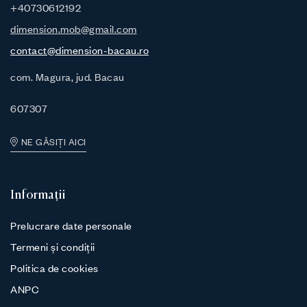
+40730612192
dimension.mob@gmail.com
contact@dimension-bacau.ro
com. Magura, jud. Bacau
607307
NE GĂSIȚI AICI
Informații
Prelucrare date personale
Termeni și condiții
Politica de cookies
ANPC