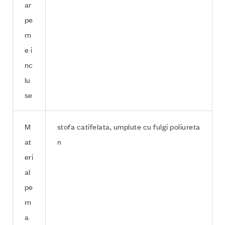
ar
pe
rn
e i
nc
lu
se
M
stofa catifelata, umplute cu fulgi poliureta
at
n
eri
al
pe
rn
a