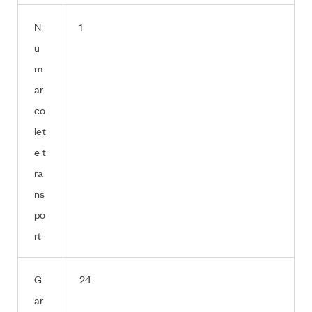
N
1
u
m
ar
co
let
e t
ra
ns
po
rt
G
24
ar