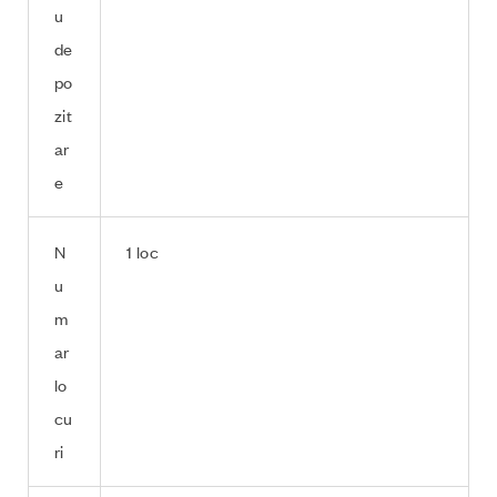
u
de
po
zit
ar
e
N
1 loc
u
m
ar
lo
cu
ri