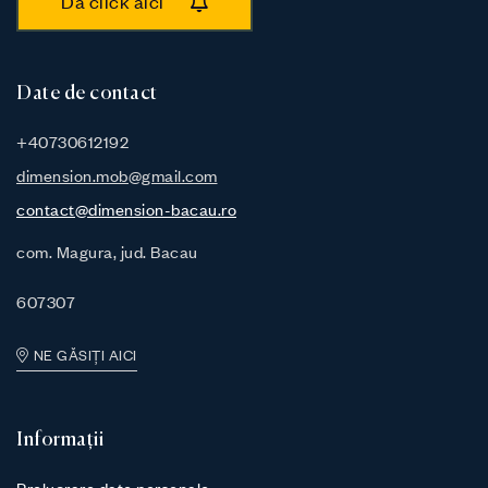
Dă click aici
Date de contact
+40730612192
dimension.mob@gmail.com
contact@dimension-bacau.ro
com. Magura, jud. Bacau
607307
NE GĂSIȚI AICI
Informații