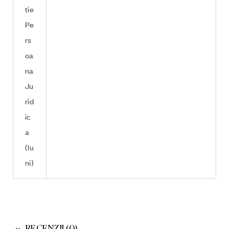
tie
Pe
rs
oa
na
Ju
rid
ic
a
(lu
ni)