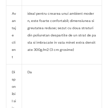
Av
ideal pentru crearea unui ambient moder
an
n, este foarte confortabil; dimensiunea si
taj
greutatea reduse; sezut cu doua straturi
e
din poliuretan despartite de un strat de pa
cli
sla si imbracate in vata minet extra densit
en
ate 300g/m2 (3 cm grosime)
t
Di
Da
sp
on
ibi
l si