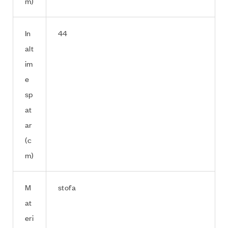
m)
In
44
alt
im
e
sp
at
ar
(c
m)
M
stofa
at
eri