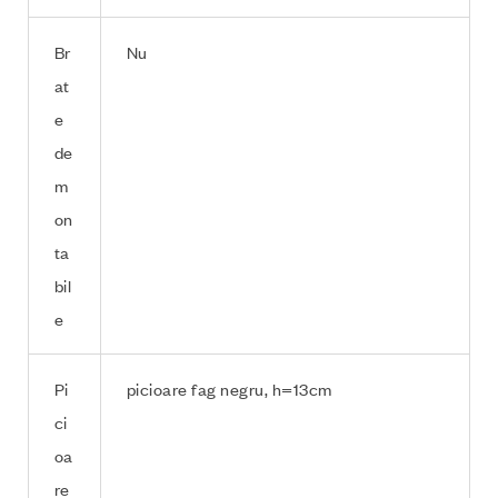
Br
Nu
at
e
de
m
on
ta
bil
e
Pi
picioare fag negru, h=13cm
ci
oa
re