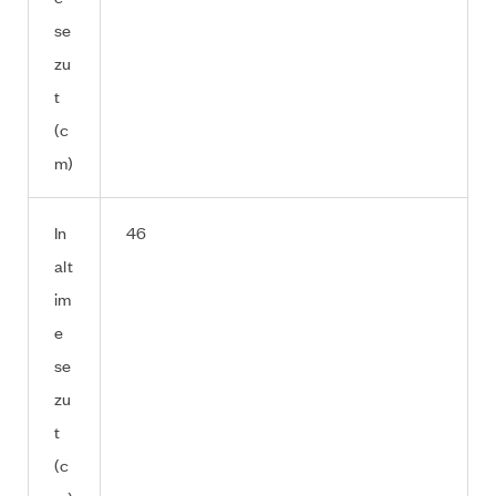
se
zu
t
(c
m)
In
46
alt
im
e
se
zu
t
(c