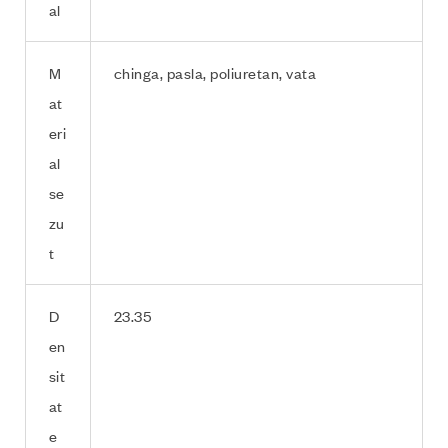
al
M
chinga, pasla, poliuretan, vata
at
eri
al
se
zu
t
D
23.35
en
sit
at
e