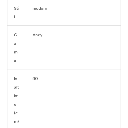
Sti
modern
l
G
Andy
a
m
a
In
90
alt
im
e
(c
m)