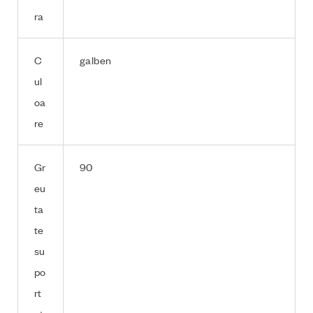
ra
C
galben
ul
oa
re
Gr
90
eu
ta
te
su
po
rt