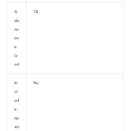
A
78
da
nc
im
e
(c
m)
In
Nu
cl
ud
e
sp
ati