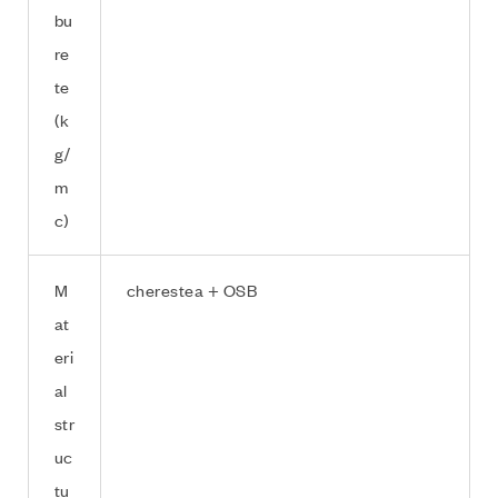
bu
re
te
(k
g/
m
c)
M
cherestea + OSB
at
eri
al
str
uc
tu