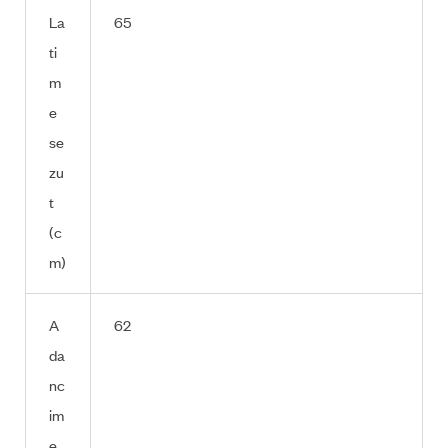
La
65
ti
m
e
se
zu
t
(c
m)
A
62
da
nc
im
e