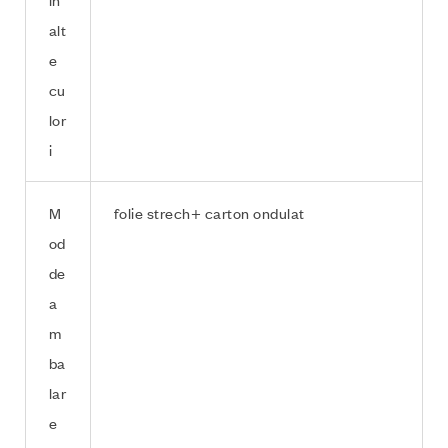
in
alt
e
cu
lor
i
M
folie strech+ carton ondulat
od
de
a
m
ba
lar
e