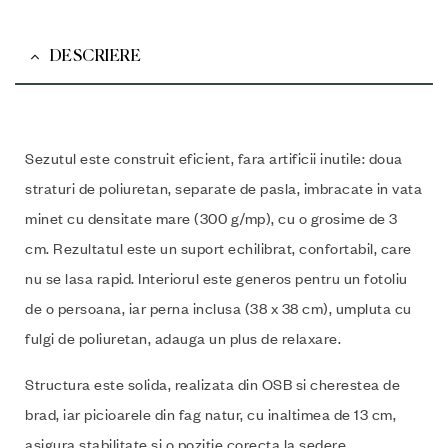
DESCRIERE
Sezutul este construit eficient, fara artificii inutile: doua
straturi de poliuretan, separate de pasla, imbracate in vata
minet cu densitate mare (300 g/mp), cu o grosime de 3
cm. Rezultatul este un suport echilibrat, confortabil, care
nu se lasa rapid. Interiorul este generos pentru un fotoliu
de o persoana, iar perna inclusa (38 x 38 cm), umpluta cu
fulgi de poliuretan, adauga un plus de relaxare.
Structura este solida, realizata din OSB si cherestea de
brad, iar picioarele din fag natur, cu inaltimea de 13 cm,
asigura stabilitate si o pozitie corecta la sedere.