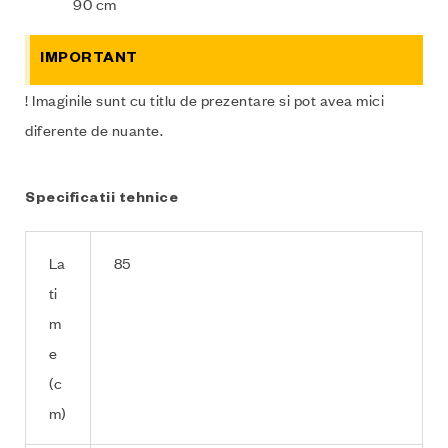
90 cm
IMPORTANT
! Imaginile sunt cu titlu de prezentare si pot avea mici
diferente de nuante.
Specificatii tehnice
La
85
ti
m
e
(c
m)