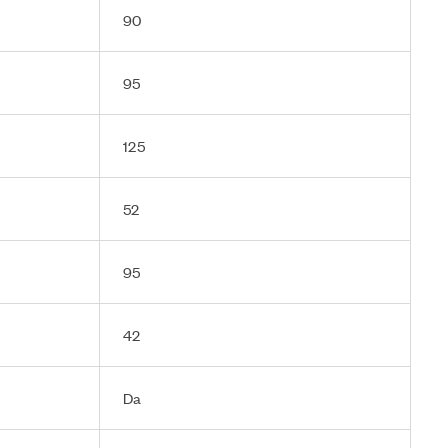
90
95
125
52
95
42
Da