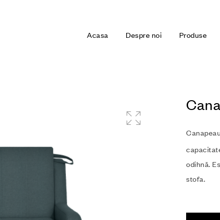
Acasa
Despre noi
Produse
Cana
Canapea
capacitate
odihnă. Es
stofa.