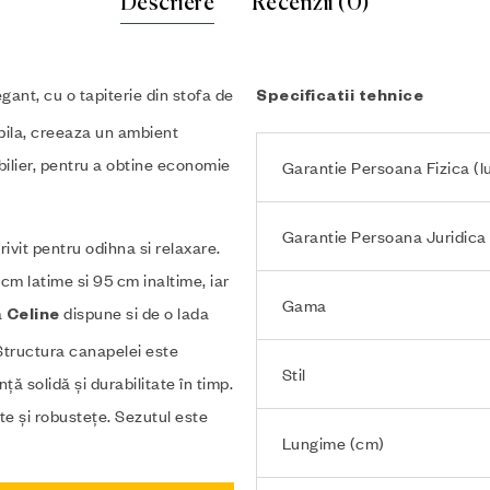
Descriere
Recenzii (0)
egant, cu o tapiterie din stofa de
Specificatii tehnice
bila, creeaza un ambient
obilier, pentru a obtine economie
Garantie Persoana Fizica (lu
Garantie Persoana Juridica 
ivit pentru odihna si relaxare.
cm latime si 95 cm inaltime, iar
Gama
a
dispune si de o lada
Celine
 Structura canapelei este
Stil
ță solidă și durabilitate în timp.
e și robustețe. Sezutul este
Lungime (cm)