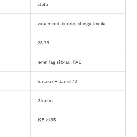
stofa
vata minet, burete, chinga textila
23.35
lemn fag si brad, PAL
turcoaz – Barrel 72
2 locuri
125 x 185