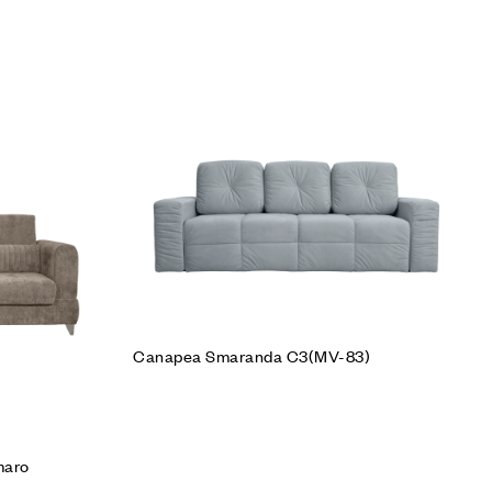
Cumpără produsul
Canapea Smaranda C3(MV-83)
maro