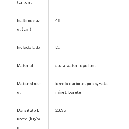
tar (cm)
Inaltime sez
48
ut (cm)
Include lada
Da
Material
stofa
water repellent
Material sez
lamele curbate, pasla, vata
ut
minet, burete
Densitate b
23.35
urete (kg/m
c)