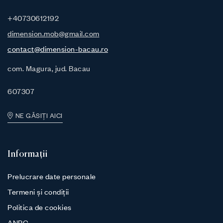
+40730612192
dimension.mob@gmail.com
contact@dimension-bacau.ro
com. Magura, jud. Bacau
607307
NE GĂSIȚI AICI
Informații
Prelucrare date personale
Termeni și condiții
Politica de cookies
ANPC