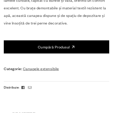
lamele curbate, tapitat cu burete și vată, oferind un confort
excelent. Cu brațe demontabile și material textil rezistent la
apă, această canapea dispune și de spațiu de depozitare și
vine însoțită de trei perne decorative.
Cumpără Produsul
Categorie:
Canapele extensibile
Facebook
Email
Distribuie: