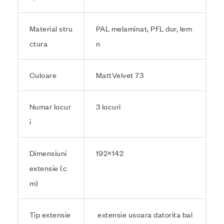
Material stru
PAL melaminat, PFL dur, lem
ctura
n
Culoare
MattVelvet 73
Numar locur
3 locuri
i
Dimensiuni
192×142
extensie (c
m)
Tip extensie
extensie usoara datorita bal