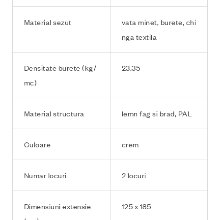
Material sezut
vata minet, burete, chi
nga textila
Densitate burete (kg/
23.35
mc)
Material structura
lemn fag si brad, PAL
Culoare
crem
Numar locuri
2 locuri
Dimensiuni extensie
125 x 185