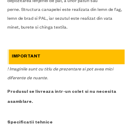
depozitarea lenjeriei de pat, a unor paturi sau
perne. Structura canapelei este realizata din lemn de fag,
lemn de brad si PAL, iar sezutul este realizat din vata
minet, burete si chinga textila.
IMPORTANT
! Imaginile sunt cu titlu de prezentare si pot avea mici
diferente de nuante.
Produsul se livreaza intr-un colet si nu necesita
asamblare.
Specificatii tehnice