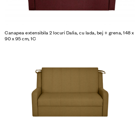
Canapea extensibila 2 locuri Dalia, cu lada, bej + grena, 148 x
90 x 95 cm, 1C