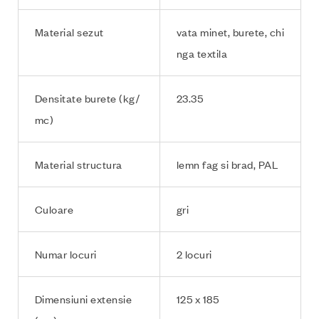
Material sezut
vata minet, burete, chi
nga textila
Densitate burete (kg/
23.35
mc)
Material structura
lemn fag si brad, PAL
Culoare
gri
Numar locuri
2 locuri
Dimensiuni extensie
125 x 185