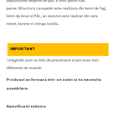
depozitarea lenjeriei de pat, a unor paturi sau
perne. Structura canapelei este realizata din lemn de fag,
lemn de brad si PAL, iar sezutul este realizat din vata
minet, burete si chinga textila.
IMPORTANT
! Imaginile sunt cu titlu de prezentare si pot avea mici
diferente de nuante.
Produsul se livreaza intr-un colet si nu necesita
asamblare.
Specificatii tehnice