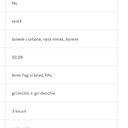
Nu
textil
lamele curbate, vata minet, burete
22.28
lemn fag si brad, PAL
gri inchis + gri deschis
3 locuri