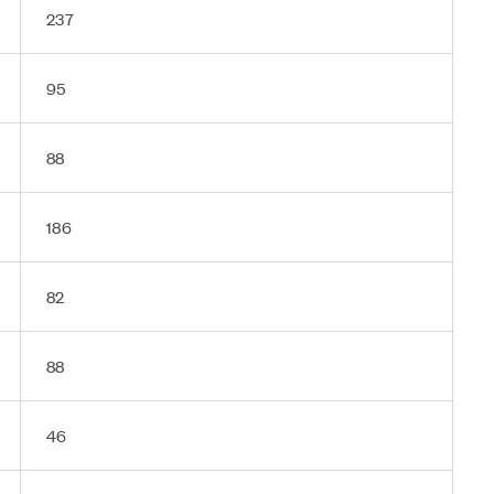
237
95
88
186
82
88
46