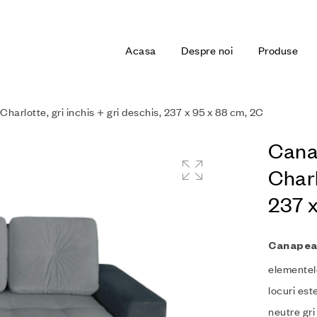
Acasa
Despre noi
Produse
harlotte, gri inchis + gri deschis, 237 x 95 x 88 cm, 2C
Canap
Charl
237 
Canapea
elementel
locuri est
neutre gri