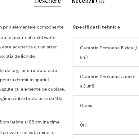
Descriere
Recenzii (0)
rn prin elementele componente
Specificatii tehnice
ta cu material textil water
ia este acoperita cu un strat
Garantie Persoana Fizica (l
orbtia de lichide.
uni)
e de fag, iar structura este
Garantie Persoana Juridic
 pentru dormit in spatiul
a (luni)
evazute cu elemente de cuplare,
ungimea intre brate este de 186
Gama
 cm latime si 88 cm inaltime.
Stil
d prevazut cu vata minet si