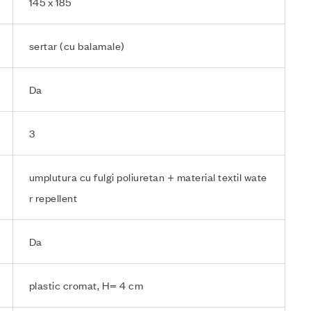
145 x 185
sertar (cu balamale)
Da
3
umplutura cu fulgi poliuretan + material textil wate
r repellent
Da
plastic cromat, H= 4 cm