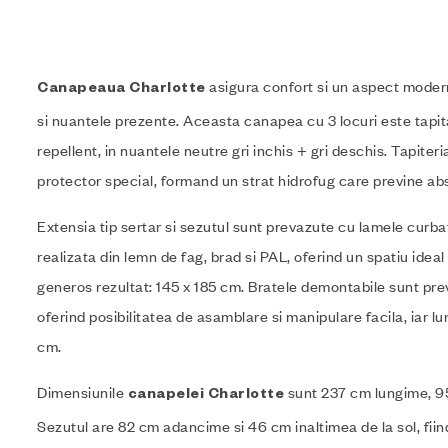
asigura confort si un aspect mode
Canapeaua Charlotte
si nuantele prezente. Aceasta canapea cu 3 locuri este tapita
repellent, in nuantele neutre gri inchis + gri deschis. Tapiter
protector special, formand un strat hidrofug care previne abs
Extensia tip sertar si sezutul sunt prevazute cu lamele curbat
realizata din lemn de fag, brad si PAL, oferind un spatiu ideal
generos rezultat: 145 x 185 cm. Bratele demontabile sunt pr
oferind posibilitatea de asamblare si manipulare facila, iar l
cm.
Dimensiunile
sunt 237 cm lungime, 95
canapelei Charlotte
Sezutul are 82 cm adancime si 46 cm inaltimea de la sol, fiin