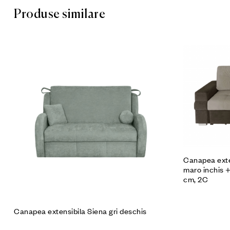
Produse similare
Cumpără p
Canapea exten
maro inchis +
cm, 2C
Canapea extensibila Siena gri deschis