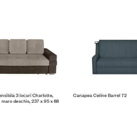
rodusul
Cumpără produsul
sibila 3 locuri Charlotte,
Canapea Celine Barrel 72
 maro deschis, 237 x 95 x 88