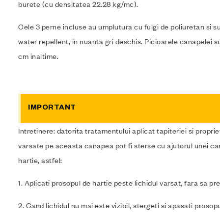
burete (cu densitatea 22.28 kg/mc).
Cele 3 perne incluse au umplutura cu fulgi de poliuretan si su
water repellent, in nuanta gri deschis. Picioarele canapelei s
cm inaltime.
IMPORTANT
Intretinere: datorita tratamentului aplicat tapiteriei si proprie
varsate pe aceasta canapea pot fi sterse cu ajutorul unei ca
hartie, astfel:
1. Aplicati prosopul de hartie peste lichidul varsat, fara sa pre
2. Cand lichidul nu mai este vizibil, stergeti si apasati prosopu