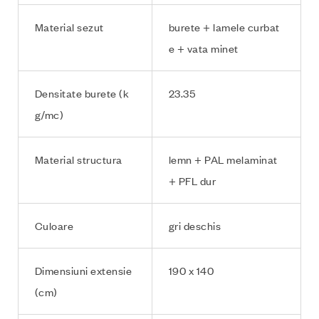
Material sezut
burete + lamele curbat
e + vata minet
Densitate burete (k
23.35
g/mc)
Material structura
lemn + PAL melaminat
+ PFL dur
Culoare
gri deschis
Dimensiuni extensie
190 x 140
(cm)